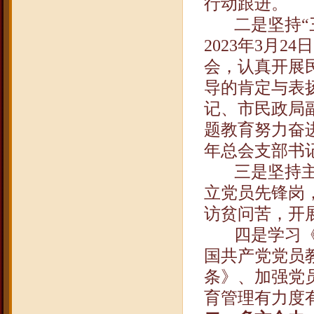
行动跟进。
二是坚持
2023
年
3
月
24
日
会，认真开展
导的肯定与表
记、市民政局
题教育努力奋
年总会支部书
三是坚持
立党员先锋岗
访贫问苦，开
四是学习
国共产党党员
条》、加强党
育管理有力度