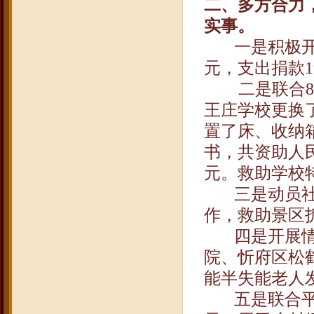
二、多方合力
实事。
一是积极
元，支出捐款
1
二是联合
8
王庄学校更换
置了床、收纳
书，共资助人
元。救助学校
三是动员
作，救助景区
四是开展
院、忻府区松
能半失能老人
五是联合