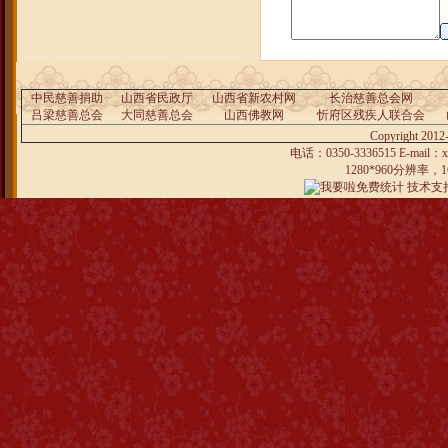
中民慈善捐助
山西省民政厅
山西省新农村网
长治慈善总会网
吕梁慈善总会
大同慈善总会
山西佛教网
忻府区残疾人联合会
Copyright 
电话：0350-3336515 E-ma
1280*960分辨率
技术支持