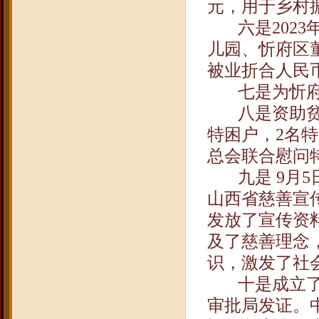
元，用于乡村
六是
2023
儿园、忻府区
被业折合人民
七是为忻
八是资助
特困户，
2
名特
总会联合慰问
九是
9
月
5
山西省慈善宣
发放了宣传资
及了慈善理念
识，激发了社
十是成立
审批局发证。